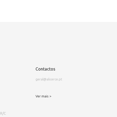
Contactos
geral@alicerce.pt
Ver mais >
 R/C