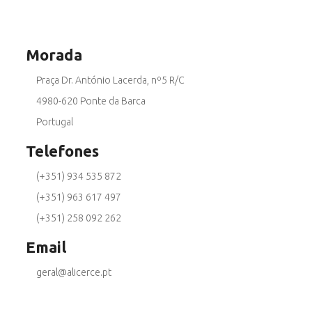
Morada
Praça Dr. António Lacerda, nº5 R/C
4980-620 Ponte da Barca
Portugal
Telefones
(+351) 934 535 872
(+351) 963 617 497
(+351) 258 092 262
Email
geral@alicerce.pt